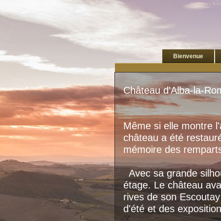
Bienvenue
Château d'Alba-la-Ro
Même si elle
montre
l
château a été restaur
mémoire
des rempart
Avec sa grande
silh
étage
.
Le château
ava
rives de
son
Escoutay
d'été
et des expositio