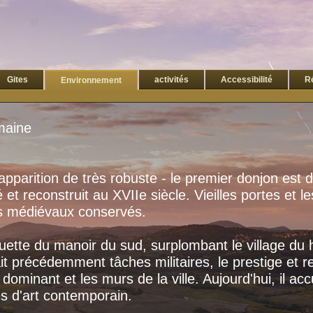
Gites
activités
Accessibilité
R
Environnement
maine
'apparition de
très robuste
-
le
premier donjon
est 
é
et
reconstruit au XVIIe
siècle
.
Vieilles portes
et le
s médiévaux
conservés
.
ouette
du
manoir
du sud,
surplombant le village
du 
it
précédemment
tâches
militaires
, le prestige et
r
dominant
et les murs
de la ville.
Aujourd'hui, il
accu
ns
d'art contemporain.