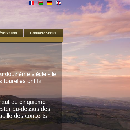
éservation
Contactez-nous
du douzième
siècle
-
le
s tourelles
ont la
haut
du cinquième
ester au-dessus
des
eille
des concerts