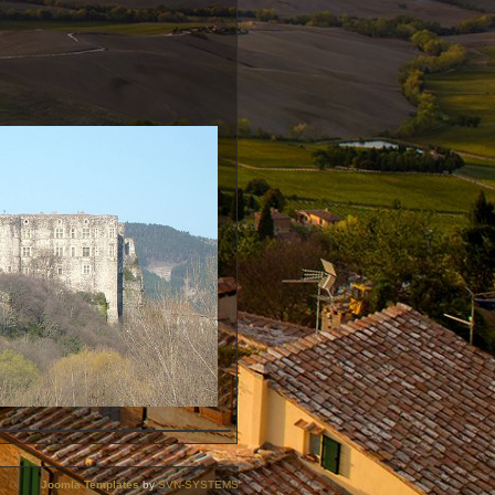
Joomla Templates
by
SVN-SYSTEMS