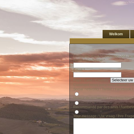
Welkom
Contactez-nous / Contacteer ons / kon
Nom/Naam/Name
*
Email
*
Pays / Land / Country
*
Comment nous avez-vous trouvé? / Ho
Social networks / Twitter / Facebook / .
Moteur de recherche / Zoekmachine 
Recommandé par des amis / Aanbevo
Your message / Uw vraag / Ihre Frage