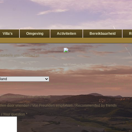
Villa's
Omgeving
Activiteiten
Bereikbaarheid
R
taktiere uns / Contact us
e heeft u ons gevonden ? / Wie haben Sie uns gefunden? / How did you find us?
..
/ Suchmaschine / Search engine
len door vrienden / Von Freunden empfohlen / Recommended by friends
 / Your question
*