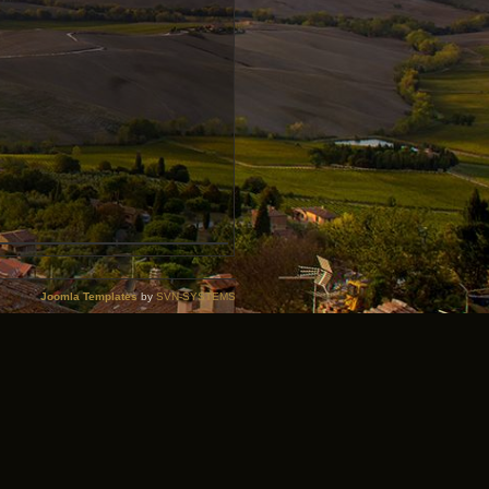
Joomla Templates
by
SVN-SYSTEMS