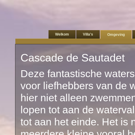
Welkom
Villa's
Omgeving
Cascade de Sautadet
D
eze fantastische waters
voor liefhebbers van de w
hier niet alleen zwemme
lopen tot aan de waterva
tot aan het einde. Het is
meerdere kleine,vooral h